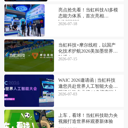
亮点抢先看！当虹科技AI多模
态能力体系，首次亮相
WAIC2026
2026-07-18
当虹科技×摩尔线程，以国产
化技术护航2026美加墨世界杯
转播！
2026-07-15
WAIC 2026邀请函 | 当虹科技
邀您共赴世界人工智能大会，
现场体验专业级AI多模态能力
2026-07-03
上车，看球！当虹科技助力央
视频打造世界杯观赛新体验