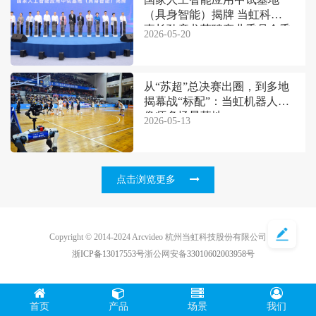
（具身智能）揭牌 当虹科技董
事长孙彦龙获聘产业委员会委
2026-05-20
员
从“苏超”总决赛出圈，到多地
揭幕战“标配”：当虹机器人摄
像师多场景落地
2026-05-13
点击浏览更多
Copyright © 2014-2024 Arcvideo 杭州当虹科技股份有限公司
浙ICP备13017553号
浙公网安备
33010602003958号
首页
产品
场景
我们