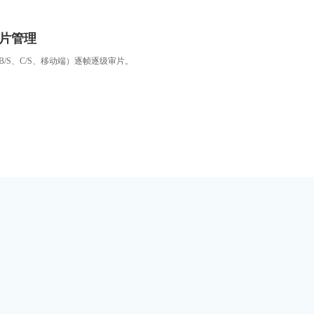
片管理
/S、C/S、移动端）逐帧逐级审片。