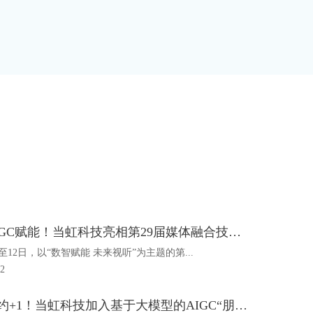
加速AIGC赋能！当虹科技亮相第29届媒体融合技术研讨会
日至12日，以“数智赋能 未来视听”为主题的第...
12
战略签约+1！当虹科技加入基于大模型的AIGC“朋友圈”