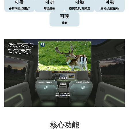
可看
可听
可触
可动
多屏同步/氛围灯
环绕音效
空调吹风/升降温
座椅/悬架振动
可嗅
香氛
核心功能