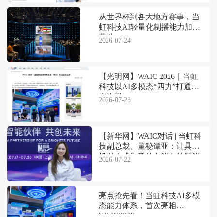
从世界杯到各大地方赛事，当
虹科技AI轻量化制播能力加速
落地
2026-07-24
【光明网】WAIC 2026｜当虹
科技以AI多模态“四力”打通虚
实边界
2026-07-23
【新华网】WAIC对话 | 当虹科
技副总裁、董秘谭亚：让具身
机器人成为延伸人能力的智能
2026-07-22
伙伴
亮点抢先看！当虹科技AI多模
态能力体系，首次亮相
WAIC2026