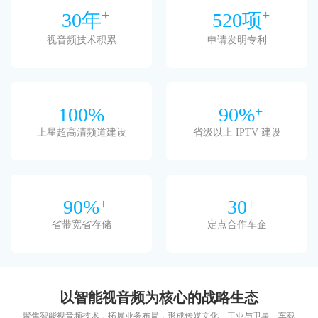
+
+
30
年
520
项
视音频技术积累
申请发明专利
100
%
90
%
+
上星超高清频道建设
省级以上 IPTV 建设
90
%
+
30
+
省带宽省存储
定点合作车企
以智能视音频为核心的战略生态
聚焦智能视音频技术，拓展业务布局，形成传媒文化、工业与卫星、车载