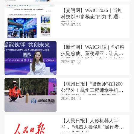
【光明网】WAIC 2026｜当虹
科技以AI多模态“四力”打通虚
实边界
2026-07-23
【新华网】WAIC对话 | 当虹科
技副总裁、董秘谭亚：让具身
机器人成为延伸人能力的智能
2026-07-22
伙伴
【杭州日报】“摄像师”在1200
公里外！杭州工程师拿手机就
能远程操控“机器人摄像师”
2026-04-28
【人民日报】人形机器人半
马， “机器人摄像师”操作者在
1200公里之外