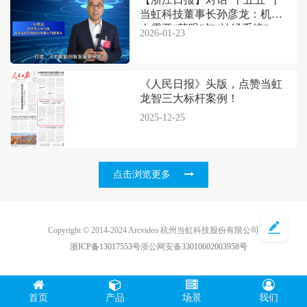
当虹科技董事长孙彦龙：机器
人需要“慧眼”与“神经系统”
2026-01-23
《人民日报》头版，点赞当虹
龙智三大标杆案例！
2025-12-25
点击浏览更多
Copyright © 2014-2024 Arcvideo 杭州当虹科技股份有限公司
浙ICP备13017553号
浙公网安备
33010602003958号
首页
产品
场景
我们