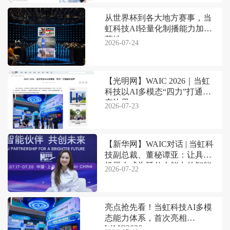
从世界杯到各大地方赛事，当
虹科技AI轻量化制播能力加速
落地
2026-07-24
【光明网】WAIC 2026｜当虹
科技以AI多模态“四力”打通虚
实边界
2026-07-23
【新华网】WAIC对话 | 当虹科
技副总裁、董秘谭亚：让具身
机器人成为延伸人能力的智能
2026-07-22
伙伴
亮点抢先看！当虹科技AI多模
态能力体系，首次亮相
WAIC2026