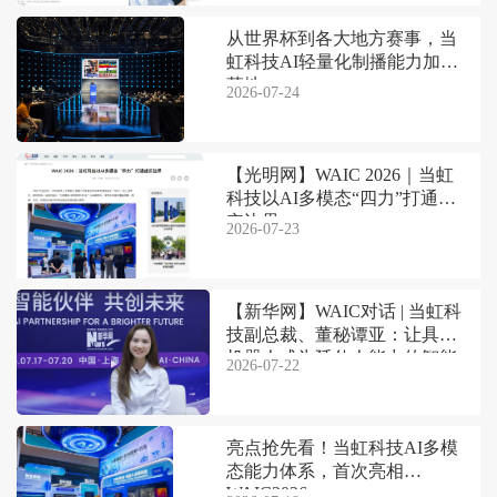
从世界杯到各大地方赛事，当
虹科技AI轻量化制播能力加速
落地
2026-07-24
【光明网】WAIC 2026｜当虹
科技以AI多模态“四力”打通虚
实边界
2026-07-23
【新华网】WAIC对话 | 当虹科
技副总裁、董秘谭亚：让具身
机器人成为延伸人能力的智能
2026-07-22
伙伴
亮点抢先看！当虹科技AI多模
态能力体系，首次亮相
WAIC2026