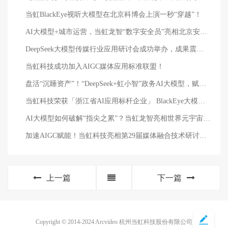
当虹BlackEye视听大模型在北京科博会上演一秒“穿越”！
AI大模型+城市运营，当虹龙智“数字安全员”亮相北京安博会！
DeepSeek大模型传媒行业应用研讨会成功举办，成果震撼业界！
当虹科技成功加入AIGC媒体应用标准联盟！
盘活“沉睡资产”！“DeepSeek+虹小智”政务AI大模型，赋能国有资产数智化
当虹科技荣获「浙江省AI应用标杆企业」 BlackEye大模型再受权威认可
AI大模型如何破解“指尖之累”？当虹龙智亮相世界元宇宙大会
加速AIGC赋能！当虹科技亮相第29届媒体融合技术研讨会（ICTC）
上一篇
下一篇
Copyright © 2014-2024 Arcvideo 杭州当虹科技股份有限公司