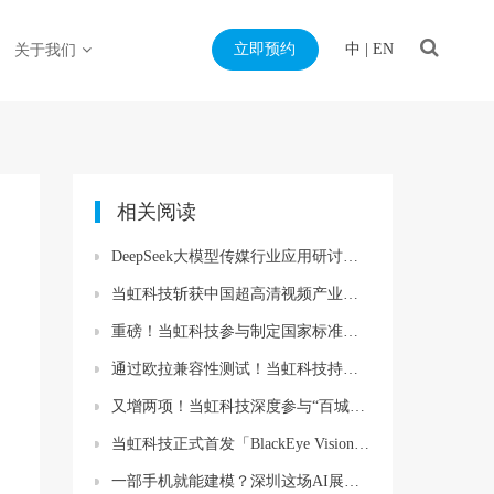
立即预约
中
|
EN
关于我们
相关阅读
DeepSeek大模型传媒行业应用研讨会成功举办，成果震撼业界！
当虹科技斩获中国超高清视频产业联盟大奖！
重磅！当虹科技参与制定国家标准，填补国内空白
通过欧拉兼容性测试！当虹科技持续推动视音频国产化创新
又增两项！当虹科技深度参与“百城千屏”技术标准制定
当虹科技正式首发「BlackEye Vision机器人超远距离远程操控系统」
一部手机就能建模？深圳这场AI展，当虹科技把兵马俑“搬”到了现场