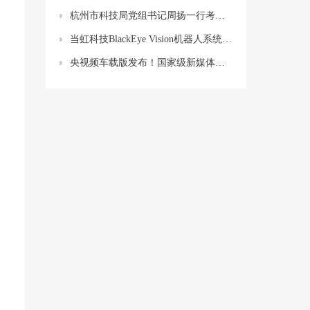
杭州市科技局党组书记周扬一行考察调研当虹科技
当虹科技BlackEye Vision机器人系统，获电力行业智能巡检创新奖，远程操控不再难！
央视频车载版发布！国家级新媒体平台携手当虹科技与车企打造智能出行新体验