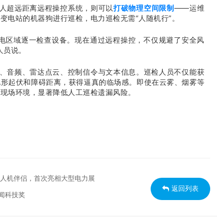
打破物理空间限制
on机器人超远距离远程操控系统，则可以
——运维
变电站的机器狗进行巡检，电力巡检无需“人随机行”。
带电区域逐一检查设备。现在通过远程操控，不仅规避了安全风
人员说。
步传输视频、音频、雷达点云、控制信令与文本信息。巡检人员不仅能获
地形起伏和障碍距离，获得逼真的临场感。即使在云雾、烟雾等
知现场环境，显著降低人工巡检遗漏风险。
无人机伴侣，首次亮相大型电力展
返回列表
闻科技奖