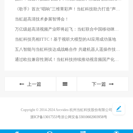
《歌手》首次“唱响”三维菁彩声！当虹科技助力打造“声画双绝”体验
当虹超高清技术参展智博会！
万亿级超高清视频产业即将起飞：当虹联合中国移动咪咕公司《5G+8K国产化白皮书 》首发！
当虹科技亮相ITTC！基于视听大模型的AI应用成功落地
五八智能与当虹科技达成战略合作 共建机器人遥操作技术联合实验室
通过欧拉兼容性测试！当虹科技持续推动视音频国产化创新
上一篇
下一篇
Copyright © 2014-2024 Arcvideo 杭州当虹科技股份有限公司
浙ICP备13017553号
浙公网安备
33010602003958号