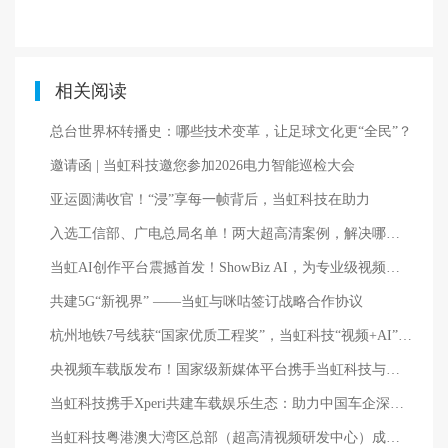
相关阅读
总台世界杯转播史：哪些技术变革，让足球文化更“全民”？
邀请函 | 当虹科技邀您参加2026电力智能巡检大会
亚运圆满收官！“浸”享每一帧背后，当虹科技在助力
入选工信部、广电总局名单！两大超高清案例，解决哪些痛点？
当虹AI创作平台震撼首发！ShowBiz AI，为专业级视频而生
共建5G“新视界” ——当虹与咪咕签订战略合作协议
杭州地铁7号线获“国家优质工程奖”，当虹科技“视频+AI”守护安全与高效
央视频车载版发布！国家级新媒体平台携手当虹科技与车企打造智能出行新体验
当虹科技携手Xperi共建车载娱乐生态：助力中国车企深度出海 提升智能座舱竞争力
当虹科技粤港澳大湾区总部（超高清视频研发中心）成功落地广州市