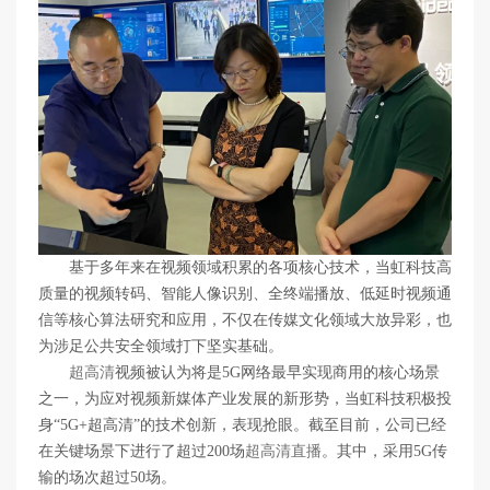
基于多年来在视频领域积累的各项核心技术，当虹科技高
质量的视频转码、智能人像识别、全终端播放、低延时视频通
信等核心算法研究和应用，不仅在传媒文化领域大放异彩，也
为涉足公共安全领域打下坚实基础。
超高清
视频被认为将是5G网络最早实现商用的核心场景
之一，为应对视频新媒体产业发展的新形势，当虹科技积极投
身“5G+超高清”的技术创新，表现抢眼。截至目前，公司已经
在关键场景下进行了超过200场
超高清直播
。其中，采用5G传
输的场次超过50场。