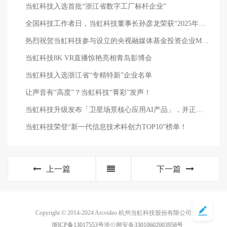
当虹科技入选首批“浙江省数字工厂标杆企业”
全国科技工作者日，当虹科技董事长孙彦龙荣获“2025年度浙江省科技型企业家”
热烈祝贺当虹科技参与设立的央视融媒体基金投资企业MiniMax港交所上市
当虹科技8K VR直播惊艳亮相青岛影博会
当虹科技入选浙江省“专精特新”企业名单
让声音有“高度”？当虹科技“菁彩”发声！
当虹科技升级发布「卫星场景核心应用AI产品」，并正式启动渠道合作伙伴招募
当虹科技荣登“新一代信息技术科创力TOP10”榜单！
上一篇
下一篇
Copyright © 2014-2024 Arcvideo 杭州当虹科技股份有限公司
浙ICP备13017553号
浙公网安备
33010602003958号