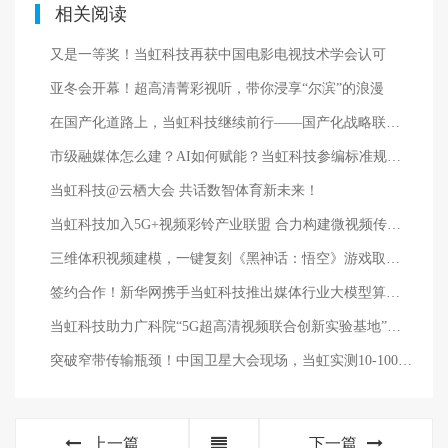
相关阅读
又是一等奖！当虹科技再获中国电影电视技术学会认可
亚冬会开幕！超高清菁彩视听，带你浸享“尔滨”的浪漫
在国产化道路上，当虹科技继续前行——国产化战略联盟正式成立
市级融媒体怎么建？AI如何赋能？当虹科技参编标准规范给出答案
当虹科技@云栖大会 共话数智体育新未来！
当虹科技加入5G+视频彩铃产业联盟 合力构建微视频传播生态圈
三维体积视频建模，一键复刻《黑神话：悟空》游戏取景地！
签约合作！新华网携手当虹科技推出媒体行业大模型算力一体机
当虹科技助力广科院“5G超高清视频联合创新实验基地”贵州落地
突破窄带传输瓶颈！中国卫星大会现场，当虹实测10-100倍视频“瘦身”
上一篇
下一篇