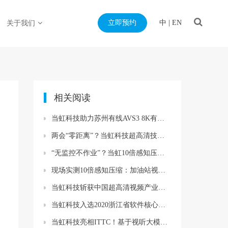
立即预约
中
|
EN
关于我们
相关阅读
当虹科技助力苏州有线AVS3 8K有线成功直播！
两会“零距离”？当虹科技超高清技术护航，更清晰、更流畅、更安全
“无监控不作业”？当虹10倍感知压缩，破解矿山安监视频存储难题！
现场实测10倍感知压缩：加油站视频「回得来」「看得清」「看得懂」
当虹科技斩获中国超高清视频产业联盟大奖！
当虹科技入选2020浙江省软件核心竞争力企业！
当虹科技亮相ITTC！基于视听大模型的AI应用成功落地