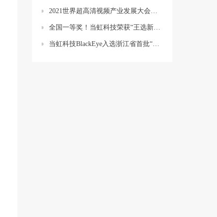
2021世界超高清视频产业发展大会：当虹科技亮点盘点
全国一等奖！当虹科技荣获“王选新闻科学技术奖”
当虹科技BlackEye入选浙江省首批“AI+文化”重点模型