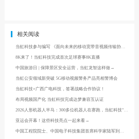
相关阅读
当虹科技参与编写 《面向未来的移动宽带音视频传输协议—现状与挑战》白皮书
8K来了！当虹科技完成首次足球赛事8K直播
中国旅游日 | 保障景区安全运营，当虹龙智这样做→
当虹公安领域新突破 5G移动视频警务产品亮相警博会
当虹科技×广西广电科技，签署战略合作协议！
布局视频国产化 当虹科技完成达梦兼容互认证
2026人形机器人半马：300多位机器人在赛跑，当虹科技“机器人摄像师”在直播
亚运会开幕！这些科技亮点一起来看→
中国工程院院士、中国电子科技集团首席科学家陆军到访当虹科技 共商超高清时代新发展