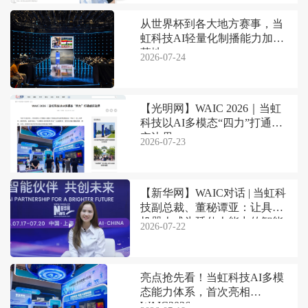
从世界杯到各大地方赛事，当
虹科技AI轻量化制播能力加速
落地
2026-07-24
【光明网】WAIC 2026｜当虹
科技以AI多模态“四力”打通虚
实边界
2026-07-23
【新华网】WAIC对话 | 当虹科
技副总裁、董秘谭亚：让具身
机器人成为延伸人能力的智能
2026-07-22
伙伴
亮点抢先看！当虹科技AI多模
态能力体系，首次亮相
WAIC2026