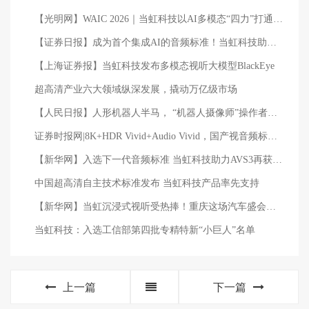
【光明网】WAIC 2026｜当虹科技以AI多模态“四力”打通虚实边界
【证券日报】成为首个集成AI的音频标准！当虹科技助力AVS3再获国际认可
【上海证券报】当虹科技发布多模态视听大模型BlackEye
超高清产业六大领域纵深发展，撬动万亿级市场
【人民日报】人形机器人半马， “机器人摄像师”操作者在1200公里之外
证券时报网|8K+HDR Vivid+Audio Vivid，国产视音频标准首次用于大运会直播
【新华网】入选下一代音频标准 当虹科技助力AVS3再获国际认可
中国超高清自主技术标准发布 当虹科技产品率先支持
【新华网】当虹沉浸式视听受热捧！重庆这场汽车盛会展出5D、多屏、黄金听音位等新科技
当虹科技：入选工信部第四批专精特新“小巨人”名单
上一篇
下一篇