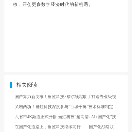
移，开创更多数字经济时代的新机遇。
相关阅读
国产算力新突破！当虹科技×摩尔线程联手打造专业级视听“引擎”，已成功落地超高清GPU算力场景
又增两项！当虹科技深度参与“百城千屏”技术标准制定
六省市4K频道正式开播 当虹科技“超高清+AI+国产化”技术深度护航
在国产化道路上，当虹科技继续前行——国产化战略联盟正式成立