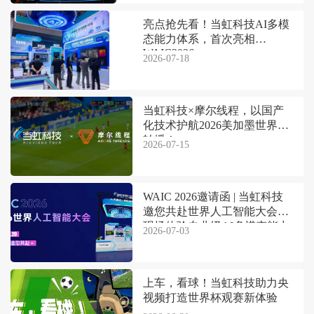
亮点抢先看！当虹科技AI多模
态能力体系，首次亮相
WAIC2026
2026-07-18
当虹科技×摩尔线程，以国产
化技术护航2026美加墨世界杯
转播！
2026-07-15
WAIC 2026邀请函 | 当虹科技
邀您共赴世界人工智能大会，
现场体验专业级AI多模态能力
2026-07-03
上车，看球！当虹科技助力央
视频打造世界杯观赛新体验