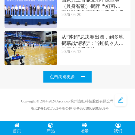
（具身智能）揭牌 当虹科技董
事长孙彦龙获聘产业委员会委
2026-05-20
员
从“苏超”总决赛出圈，到多地
揭幕战“标配”：当虹机器人摄
像师多场景落地
2026-05-13
点击浏览更多
Copyright © 2014-2024 Arcvideo 杭州当虹科技股份有限公司
浙ICP备13017553号
浙公网安备
33010602003958号
首页
产品
场景
我们