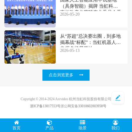
（具身智能）揭牌 当虹科技董
事长孙彦龙获聘产业委员会委
2026-05-20
员
从“苏超”总决赛出圈，到多地
揭幕战“标配”：当虹机器人摄
像师多场景落地
2026-05-13
点击浏览更多
Copyright © 2014-2024 Arcvideo 杭州当虹科技股份有限公司
浙ICP备13017553号
浙公网安备
33010602003958号
首页
产品
场景
我们