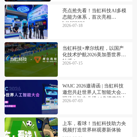
亮点抢先看！当虹科技AI多模
态能力体系，首次亮相
WAIC2026
2026-07-18
当虹科技×摩尔线程，以国产
化技术护航2026美加墨世界杯
转播！
2026-07-15
WAIC 2026邀请函 | 当虹科技
邀您共赴世界人工智能大会，
现场体验专业级AI多模态能力
2026-07-03
上车，看球！当虹科技助力央
视频打造世界杯观赛新体验