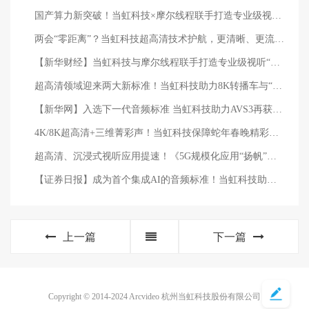
国产算力新突破！当虹科技×摩尔线程联手打造专业级视听“引擎”，已成功落地超高清GPU算力场景
两会“零距离”？当虹科技超高清技术护航，更清晰、更流畅、更安全
【新华财经】当虹科技与摩尔线程联手打造专业级视听“引擎” 已成功落地超高清GPU算力场景
超高清领域迎来两大新标准！当虹科技助力8K转播车与“百城千屏”再升级
【新华网】入选下一代音频标准 当虹科技助力AVS3再获国际认可
4K/8K超高清+三维菁彩声！当虹科技保障蛇年春晚精彩呈现
超高清、沉浸式视听应用提速！《5G规模化应用“扬帆”行动升级方案》明确方向
【证券日报】成为首个集成AI的音频标准！当虹科技助力AVS3再获国际认可
上一篇
下一篇
Copyright © 2014-2024 Arcvideo 杭州当虹科技股份有限公司