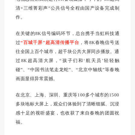
清+三维菁彩声”公共信号全程由国产设备完成制
作。
在关键的8K信号编码环节，总台携手当虹科技通
过
“百城千屏”超高清传播平台
，将8K春晚信号送
往全国上百个城市，超千块公共大屏同步播放。通
过8K超高清大屏，“孩子们和‘航天员’轻轻触
碰”、“中国书法笔走龙蛇”、“北京中轴线”等春晚
画面显得异常震撼。
在北京、上海、深圳、重庆等100多个城市的1500
多块地标大屏上，观众们体验到了清晰细腻、沉浸
感十足的视听盛宴，也收获了来自春晚的团圆祝
福。