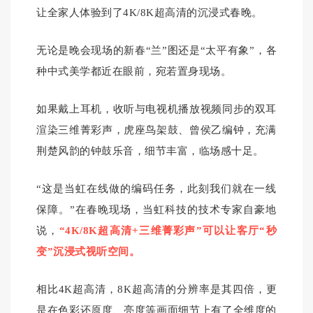
让全家人体验到了4K/8K超高清的沉浸式春晚。
无论是晚会现场的新春“兰”图还是“太平有象”，各
种中式美学都近在眼前，宛若置身现场。
如果戴上耳机，收听与电视机播放视频同步的双耳
渲染三维菁彩声，虎座鸟架鼓、曾侯乙编钟，充满
荆楚风韵的钟鼓乐音，细节丰富，临场感十足。
“这是当虹在线做的编码任务，此刻我们就在一线
保障。”在春晚现场，当虹科技的技术专家自豪地
说，
“4K/8K超高清+三维菁彩声”可以让客厅“秒
变”沉浸式视听空间。
相比4K超高清，8K超高清的分辨率是其四倍，更
是在色彩还原度、亮度等画面细节上有了全维度的