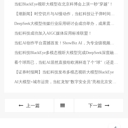
当虹BlackEye视听大模型在北京科博会上演一秒“穿越”！
【潮新闻】时空切片与AI慢动作，当虹科技让子弹时间走进现实
DeepSeek大模型传媒行业应用研讨会成功举办，成果震撼业界！
当虹科技成功加入AIGC媒体应用标准联盟！
当虹AI创作平台震撼首发！ShowBiz AI，为专业级视频而生
当虹科技BlackEye多模态视听大模型完成DeepSeek深度融合 全面应用于三大业务方向
看个球而已，当虹AI居然直接给欧洲杯造了个“球”（还是C罗签名版！）
【证券时报网】当虹科技发布多模态视听大模型BlackEye
AI大模型+城市运营，当虹龙智“数字安全员”亮相北京安博会！
上一篇
下一篇