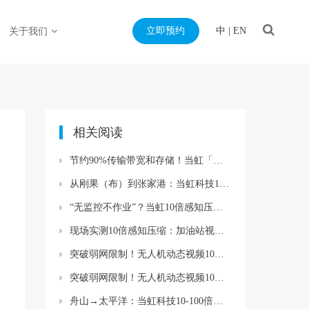
立即预约
中
|
EN
关于我们
相关阅读
节约90%传输带宽和存储！当虹「感知压缩+AI大模型」亮相轨交盛会
从刚果（布）到张家港：当虹科技10-100倍视频压缩 助力“空天地一体化”通信
“无监控不作业”？当虹10倍感知压缩，破解矿山安监视频存储难题！
现场实测10倍感知压缩：加油站视频「回得来」「看得清」「看得懂」
突破弱网限制！无人机动态视频10倍压缩，助力低空经济智能升级
突破弱网限制！无人机动态视频10倍压缩，助力低空经济智能升级
舟山→太平洋：当虹科技10-100倍视频压缩，助力海陆信息互联互通