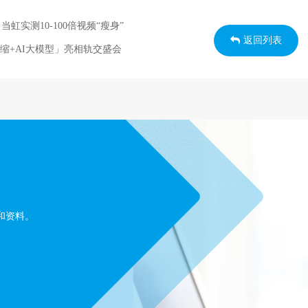
实测10-100倍视频“瘦身”
返回列表
缩+AI大模型」亮相轨交盛会
和资料。