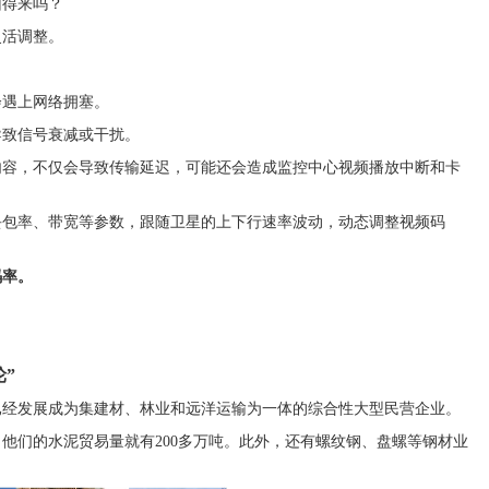
回得来吗？
灵活调整。
会遇上网络拥塞。
导致信号衰减或干扰。
内容，不仅会导致传输延迟，可能还会造成监控中心视频播放中断和卡
丢包率、带宽等参数，跟随卫星的上下行速率波动，动态调整视频码
码率。
”
已经发展成为集建材、林业和远洋运输为一体的综合性大型民营企业。
他们的水泥贸易量就有200多万吨。此外，还有螺纹钢、盘螺等钢材业