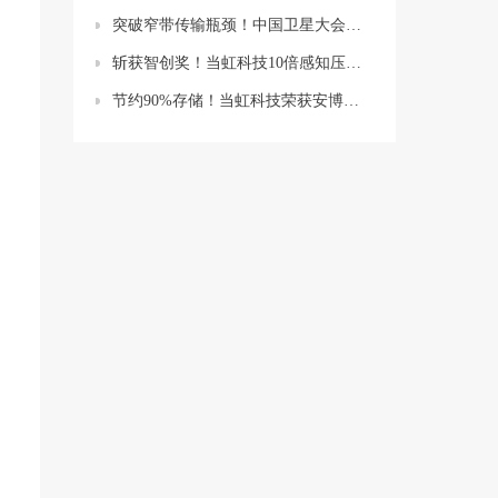
突破窄带传输瓶颈！中国卫星大会现场，当虹实测10-100倍视频“瘦身”
斩获智创奖！当虹科技10倍感知压缩算法，支撑电力行业数智化变革
节约90%存储！当虹科技荣获安博会“金鼎奖”