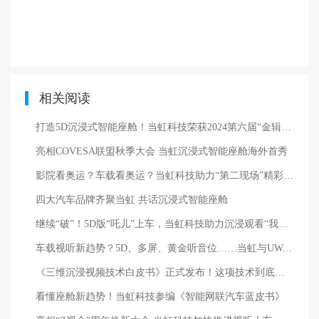
相关阅读
打造5D沉浸式智能座舱！当虹科技荣获2024第六届“金辑奖·最佳技术实践应用奖”
亮相COVESA联盟秋季大会 当虹沉浸式智能座舱海外首秀
影院看奥运？车载看奥运？当虹科技助力“第二现场”精彩呈现→
四大汽车品牌齐聚当虹 共话沉浸式智能座舱
继续“破”！5D版“吒儿”上车，当虹科技助力沉浸观看“我命由我不由天”
车载视听新趋势？5D、多屏、黄金听音位……当虹与UWA联盟精彩亮相汽车盛会！
《三维沉浸视频技术白皮书》正式发布！这项技术到底有多「沉浸」？
看懂座舱新趋势！当虹科技参编《智能网联汽车蓝皮书》