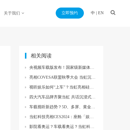
立即预约
中
|
EN
关于我们
相关阅读
央视频车载版发布！国家级新媒体平台携手当虹科技与车企打造智能出行新体验
亮相COVESA联盟秋季大会 当虹沉浸式智能座舱海外首秀
视听娱乐如何“上车”？当虹亮相硅谷汽车技术委员会论坛
四大汽车品牌齐聚当虹 共话沉浸式智能座舱
车载视听新趋势？5D、多屏、黄金听音位……当虹与UWA联盟精彩亮相汽车盛会！
当虹科技亮相CES2024：座舱「娱乐+安全」一体化方案，很吸睛！
影院看奥运？车载看奥运？当虹科技助力“第二现场”精彩呈现→