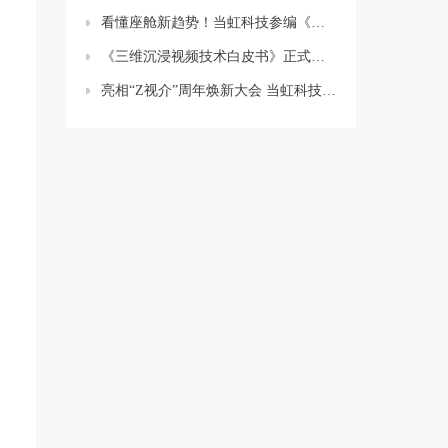
看懂座舱新趋势！当虹科技参编《智能网联汽车蓝皮书》
《三维沉浸视频技术白皮书》正式发布！这项技术到底有多「沉浸」？
亮相“Z视介”周年焕新大会 当虹科技加快推进视听上车