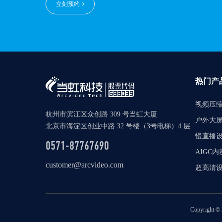
立刻预约
热门产
视频压
杭州市滨江区众创路 309 号当虹大厦
户外大
北京市海淀区创业中路 32 号楼（3号电梯）4 层
慢直播
0571-87767690
AIGC
customer@arcvideo.com
超高清
Copyright