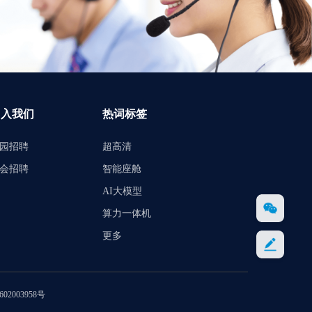
加入我们
热词标签
园招聘
超高清
会招聘
智能座舱
AI大模型
算力一体机
更多
0602003958号