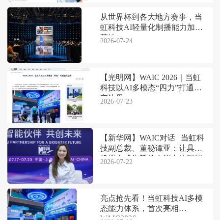
从世界杯到各大地方赛事，当
虹科技AI轻量化制播能力加速
落地
2026-07-24
【光明网】WAIC 2026｜当虹
科技以AI多模态“四力”打通虚
实边界
2026-07-23
【新华网】WAIC对话 | 当虹科
技副总裁、董秘谭亚：让具身
机器人成为延伸人能力的智能
2026-07-22
伙伴
亮点抢先看！当虹科技AI多模
态能力体系，首次亮相
WAIC2026