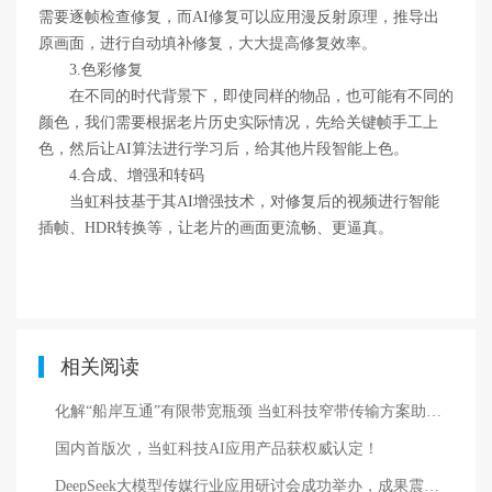
需要逐帧检查修复，而AI修复可以应用漫反射原理，推导出
原画面，进行自动填补修复，大大提高修复效率。
3.
色彩修复
在不同的时代背景下，即使同样的物品，也可能有不同的
颜色，我们需要根据老片历史实际情况，先给关键帧手工上
色，然后让AI算法进行学习后，给其他片段智能上色。
4.
合成、增强和转码
当虹科技基于其AI增强技术，对修复后的视频进行智能
插帧、HDR转换等，让老片的画面更流畅、更逼真。
相关阅读
化解“船岸互通”有限带宽瓶颈 当虹科技窄带传输方案助力远洋船舶数字化
国内首版次，当虹科技AI应用产品获权威认定！
DeepSeek大模型传媒行业应用研讨会成功举办，成果震撼业界！