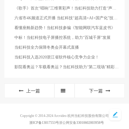
《歌手》首次“唱响”三维菁彩声！当虹科技助力打造“声画双绝”体验
六省市4K频道正式开播 当虹科技“超高清+AI+国产化”技术深度护航
看懂座舱新趋势！当虹科技参编《智能网联汽车蓝皮书》
中标！当虹科技电子屏播控系统，助力“百城千屏”发展
当虹科技全力保障冬奥会开幕式直播
当虹科技入选2020浙江省软件核心竞争力企业！
影院看奥运？车载看奥运？当虹科技助力“第二现场”精彩呈现→
上一篇
下一篇
Copyright © 2014-2024 Arcvideo 杭州当虹科技股份有限公司
浙ICP备13017553号
浙公网安备
33010602003958号