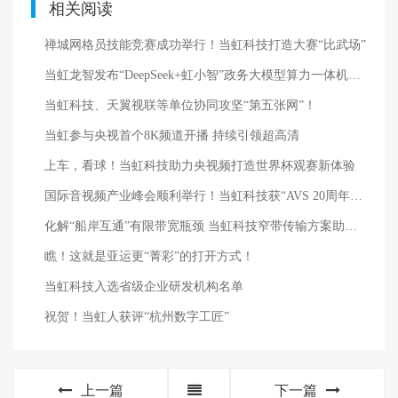
相关阅读
禅城网格员技能竞赛成功举行！当虹科技打造大赛“比武场”
当虹龙智发布“DeepSeek+虹小智”政务大模型算力一体机，助力基层指尖减负！
当虹科技、天翼视联等单位协同攻坚“第五张网”！
当虹参与央视首个8K频道开播 持续引领超高清
上车，看球！当虹科技助力央视频打造世界杯观赛新体验
国际音视频产业峰会顺利举行！当虹科技获“AVS 20周年20人”荣誉
化解“船岸互通”有限带宽瓶颈 当虹科技窄带传输方案助力远洋船舶数字化
瞧！这就是亚运更“菁彩”的打开方式！
当虹科技入选省级企业研发机构名单
祝贺！当虹人获评“杭州数字工匠”
上一篇
下一篇