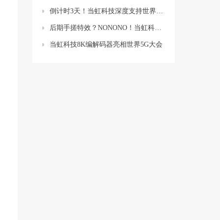
倒计时3天！当虹科技深度支持世界杯转播，会有哪些新亮点？
后期手搓特效？NONONO！当虹科技产品让直播“卷”出新高度
当虹科技8K编解码器亮相世界5G大会