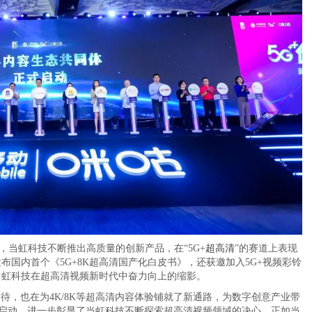
当虹科技不断推出高质量的创新产品，在“5G+
超高清
”的赛道上表现
布国内首个《5G+8K超高清国产化白皮书》，还获邀加入5G+视频彩铃
当虹科技在超高清视频新时代中奋力向上的缩影。
待，也在为4K/8K等超高清内容体验铺就了新通路，为数字创意产业带
”的启动，进一步彰显了当虹科技不断探索超高清视频领域的决心。正如当