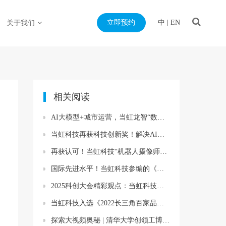
立即预约
中
|
EN
关于我们
相关阅读
AI大模型+城市运营，当虹龙智“数字安全员”亮相北京安博会！
当虹科技再获科技创新奖！解决AI直播包装与三维声监听痛点
再获认可！当虹科技“机器人摄像师”亮相全国专业级转播大会
国际先进水平！当虹科技参编的《先进高效视频编码》正式发布
2025科创大会精彩观点：当虹科技与央视总台共同探讨“机器人摄像师”
当虹科技入选《2022长三角百家品牌软件企业》名单
探索大视频奥秘 | 清华大学创领工博走进当虹科技