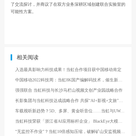
了交流探讨，并商议了在双方业务深耕区域创建联合实验室的
可能性方案。
相关阅读
入选最具影响力科技成果！当虹合作项目获中国移动肯定
中国移动2022科技周：当虹8K国产编解码技术，催生新业态
强强联合 当虹科技与长沙马栏山视频文创产业园战略合作
长影集团与当虹科技达成战略合作 共探“AI+影视+文旅”融合新路径
车载视听新趋势？5D、多屏、黄金听音位……当虹与UWA联盟精彩亮相汽车盛会！
当虹科技荣获「浙江省AI应用标杆企业」 BlackEye大模型再受权威认可
“无监控不作业”？当虹10倍感知压缩，破解矿山安监视频存储难题！