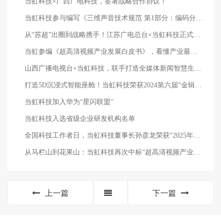
当虹科技×广西广电科技，签署战略合作协议！
当虹科技参与编写《三维声音技术规范 第1部分：编码分发与呈现》
从“苏超”出圈到战略携手！江苏广电总台×当虹科技正式签约
当虹参编《超高清视频产业发展白皮书》，看懂产业最新趋势
山西广播电视台×当虹科技，联手打造全媒体新闻智慧生产能力平台
打造5D沉浸式智能座舱！当虹科技荣获2024第六届“金辑奖·最佳技术实践应用奖”
当虹科技加入华为“星闪联盟”
当虹科技入选省级企业研发机构名单
全国科技工作者日，当虹科技董事长孙彦龙荣获“2025年度浙江省科技型企业家”
从马栏山到花果山：当虹科技再次中标“超高清视频产业园项目”
上一篇
下一篇