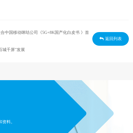
中国移动咪咕公司《5G+8K国产化白皮书 》首
返回列表
百城千屏”发展
和资料。