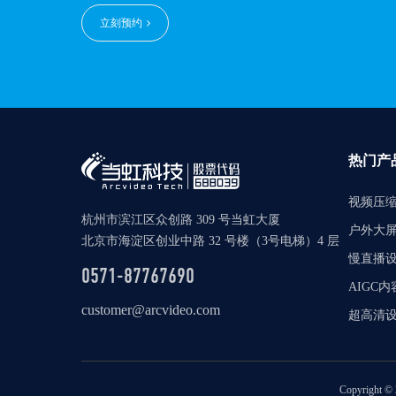
立刻预约
热门产
视频压
杭州市滨江区众创路 309 号当虹大厦
户外大
北京市海淀区创业中路 32 号楼（3号电梯）4 层
慢直播
0571-87767690
AIGC
customer@arcvideo.com
超高清
Copyright