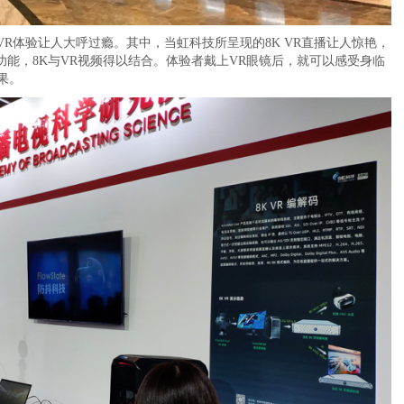
R体验让人大呼过瘾。其中，当虹科技所呈现的8K VR直播让人惊艳，
功能，8K与VR视频得以结合。体验者戴上VR眼镜后，就可以感受身临
果。