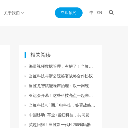
立即预约
中
|
EN
关于我们
相关阅读
海量视频数据管理，有解了！当虹联网汇聚平台，解决四大痛点
当虹科技与浙公院签署战略合作协议
当虹龙智赋能噪声治理：以一网统管守护“安静权”
亚运会开幕！这些科技亮点一起来看→
当虹科技×广西广电科技，签署战略合作协议！
中国移动+车企+当虹科技，共同发起“车企生态携手出海”倡议！
英超回归！当虹新一代H.266编码器为爱奇艺体育直播护航