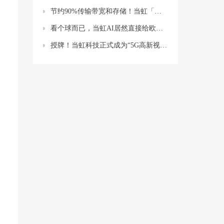
节约90%传输带宽和存储！当虹「感知压缩+AI大模型」亮相轨交盛会
看个球而已，当虹AI居然直接给欧洲杯造了个“球”（还是C罗签名版！）
授牌！当虹科技正式成为“5G高新视频体育融合创新应用国家广播电视总局实验室”共建单位！