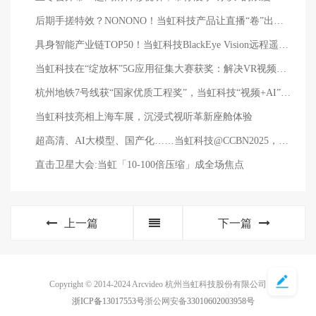
后期手搓特效？NONONO！当虹科技产品让直播“卷”出新高度
具身智能产业链TOP50！当虹科技BlackEye Vision远程遥操系统，再获行业认可
当虹科技在“绽放杯”5G应用征集大赛获奖：解决VR视频三大痛点
杭州地铁7号线获“国家优质工程奖”，当虹科技“视频+AI”守护安全与高效
当虹科技亮相上海车展，沉浸式视听革新座舱体验
超高清、AI大模型、国产化……当虹科技@CCBN2025，直击三大关键词→
直击卫星大会:当虹「10-100倍压缩」成全场焦点
上一篇
下一篇
Copyright © 2014-2024 Arcvideo 杭州当虹科技股份有限公司
浙ICP备13017553号
浙公网安备
33010602003958号