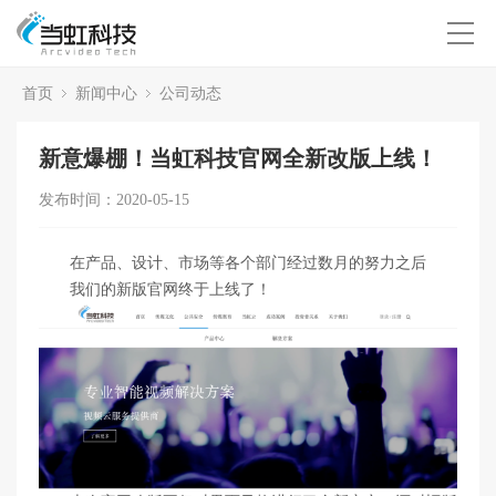
首页
新闻中心
公司动态
新意爆棚！当虹科技官网全新改版上线！
发布时间：2020-05-15
在产品、设计、市场等各个部门经过数月的努力之后
我们的新版官网终于上线了！