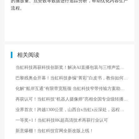
的播放量、点赞数等数据进行追踪分析，帮助优化内容生产
流程。
相关阅读
当虹科技再获科技创新奖！解决AI直播包装与三维声监听痛点
巴黎残奥会开幕！当虹科技参编“菁彩”白皮书，教你如何把赛场搬进客厅→
化解“船岸互通”有限带宽瓶颈 当虹科技窄带传输方案助力远洋船舶数字化
再获认可！当虹科技“机器人摄像师”亮相全国专业级转播大会
业界首次！跨越1300公里，山西台x当虹x云深处，远程操控机器人直播震撼成功
一等奖+1！当虹科技8K超高清技术再获行业认可
新意爆棚！当虹科技官网全新改版上线！