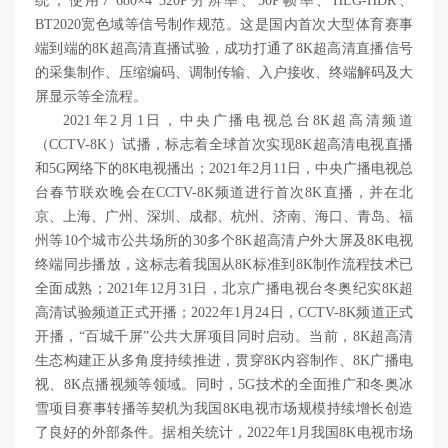
统，使用7 680×4 320P分辨率、50P帧率、HLG-HDR、
BT2020宽色域等信号制作规范。这是国内首次大型体育赛事
端到端的8K超高清直播试验，成功打通了8K超高清直播信号
的采集制作、压缩编码、调制传输、入户接收、终端解码及大
屏显示等全流程。
2021年2月1日，中央广播电视总台8K超高清频道
（CCTV-8K）试播，标志着全球首次实现8K超高清电视直播
和5G网络下的8K电视播出；2021年2月11日，中央广播电视总
台春节联欢晚会在CCTV-8K频道进行首次8K直播，并在北
京、上海、广州、深圳、成都、杭州、济南、海口、青岛、福
州等10个城市公共场所的30多个8K超高清户外大屏及8K电视
终端同步播放，这标志着我国从8K标准到8K制作流程技术已
全面成熟；2021年12月31日，北京广播电视台冬奥纪实8K超
高清试验频道正式开播；2022年1月24日，CCTV-8K频道正式
开播，“百城千屏”公共大屏项目同时启动。当前，8K超高清
生态构建正从多角度持续推进，贯穿8K内容制作、8K广播电
视、8K点播视频等领域。同时，5G技术的全面推广和冬奥冰
雪项目赛事转播等契机为我国8K电视市场规模持续增长创造
了良好的外部条件。据相关统计，2022年1月我国8K电视市场