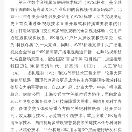
第三代数字音视频
编解码
技术标准（AVS3标准）是全球
首个面向8K超高清及5G产业应用的音视频信源编码标准。北
京2022年冬奥会和冬残奥会采用了AVS3标准，助力实现奥运
史上首次通过8K视频技术直播开幕式和转播重要赛事的目
标；打造冰雪项目交互式多维度观赛的全新视觉体验，使用户
通过虚拟现实设备、8K电视和户外大屏收获极致享受，成
为“科技冬奥”的一大亮点。同时，AVS3标准支撑中央广播电
视总台全球首个8K超高清广播电视频道开播，在咪咕视频移
动端直播场景落地，配合国家“百城千屏”项目推广，加速推动
我国迈进8K超高清时代。超高清（UHD）、人工智能
（AI）、虚拟现实（VR）和5G等新技术正带来新一轮重大原
始创新机遇，而现代奥运会更是成为各主办国展现多领域科技
创新实力的重要舞台。自2019年起，北京大学、中央广播电视
总台、咪咕公司、上海交通大学等单位通力协作，面向北京
2022年冬奥会和冬残奥会科技保障重大需求，围绕冬奥科学办
赛、多维度交互体验等重点方向的关键科技瓶颈问题开展研
究，攻克核心技术，示范前沿引领技术，重点突破了8K超高
清压缩技术、自由视角多维度智慧观赛等关键技术任务科研攻
关，从核心技术、平台构建和应用示范3个层面进行研发和实