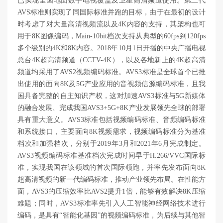
已实现全国地面数字电视覆盖及卫星高清频道使用。第二代
AVS标准则实现了同国际标准并跑的目标，由于在最初的设计
时考虑了对大量高清视频流以及4K内容的支持，其架构也可
用于8K图像编码，Main-10bit档次支持从典型的60fps到120fps
多个级别的4K和8K内容。2018年10月1日开播的中央广播电视
总台4K超高清频道（CCTV-4K），以及各地新上的4K超高清
频道均采用了AVS2视频编码标准。AVS3标准是全球首个已推
出使用的面向8K及5G产业应用的音视频信源编码标准，且我
国具备完整的自主知识产权，这对加速AVS3标准与5G新媒体
的融合发展、完成我国AVS3+5G+8K产业发展领先全球的部署
具有重大意义。AVS3标准包括视频编码标准、音频编码标准
和系统接口，主要面向8K视频需求，视频编码标准分为基准
档次和加强档次，分别于2019年3月和2021年6月完成制定。
AVS3视频编码标准基准档次完成时间早于H.266/VVC国际标
准，实现我国在该领域的首次国际领跑，并率先发布面向8K
超高清视频的新一代编码标准，推动产业领先布局。在性能方
面，AVS3的压缩效率比AVS2提升1倍，能够有效解决8K压缩
难题；同时，AVS3标准率先引入人工智能神经网络技术进行
编码，是具有“智能化基因”的视频编码标准，为后续与其他智