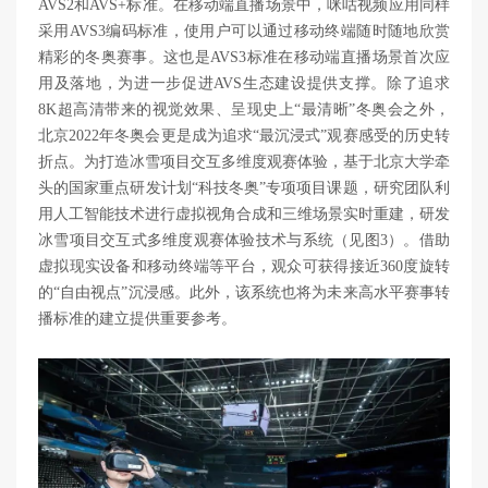
AVS2和AVS+标准。在移动端直播场景中，咪咕视频应用同样
采用AVS3编码标准，使用户可以通过移动终端随时随地欣赏
精彩的冬奥赛事。这也是AVS3标准在移动端直播场景首次应
用及落地，为进一步促进AVS生态建设提供支撑。除了追求
8K超高清带来的视觉效果、呈现史上“最清晰”冬奥会之外，
北京2022年冬奥会更是成为追求“最沉浸式”观赛感受的历史转
折点。为打造冰雪项目交互多维度观赛体验，基于北京大学牵
头的国家重点研发计划“科技冬奥”专项项目课题，研究团队利
用人工智能技术进行虚拟视角合成和三维场景实时重建，研发
冰雪项目交互式多维度观赛体验技术与系统（见图3）。借助
虚拟现实设备和移动终端等平台，观众可获得接近360度旋转
的“自由视点”沉浸感。此外，该系统也将为未来高水平赛事转
播标准的建立提供重要参考。