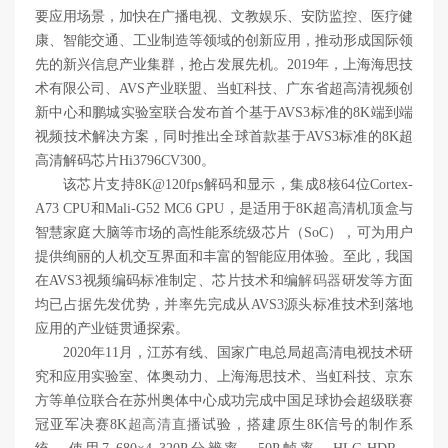
要应用场景，加快在广播电视、文教娱乐、安防监控、医疗健
康、智能交通、工业制造等领域的创新应用，推动形成国际领
先的新兴信息产业集群，抢占发展先机。2019年，上海海思技
术有限公司、AVS产业联盟、当虹科技、广东省超高清视频创
新中心和鹏城实验室联合发布首个基于AVS3标准的8K端到端
视频技术解决方案，同时推出全球首款基于AVS3标准的8K超
高清解码芯片Hi3796CV300。
该芯片支持8K@120fps解码和显示，集成8核64位Cortex-
A73 CPU和Mali-G52 MC6 GPU，是适用于8K超高清机顶盒与
智慧家庭大脑等市场的高性能系统级芯片（SoC），可为用户
提供绚丽的人机交互界面和丰富的智能应用体验。至此，我国
在AVS3视频编码标准制定、芯片技术和编
解码器
研发等方面
均已占据先发优势，并率先完成从AVS3源头标准技术到落地
应用的产业链贯通探索。
2020年11月，江苏有线、国家广电总局超高清电视技术研
究和应用实验室、体奥动力、上海海思技术、当虹科技、京东
方等单位联合在苏州奥体中心成功完成中国足球协会超级联赛
冠亚军决赛8K
超高清直播
试验，搭建原生8K信号的制作系