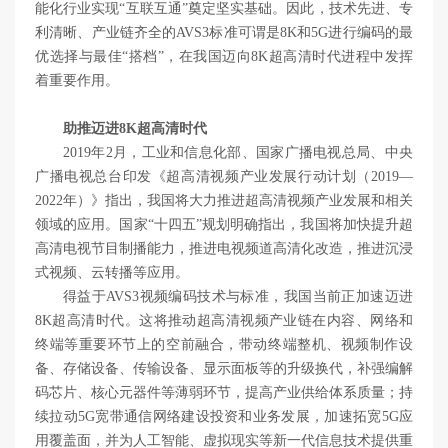
能化行业实现“互联互通”奠定坚实基础。因此，技术先进、专
利清晰、产业链齐全的AVS3标准可谓是8K和5G进行编码的最
优选择与最佳“搭档”，在我国迈向8K超高清时代进程中发挥
着重要作用。
助推迈进8K超高清时代
2019年2月，工业和信息化部、国家广播电视总局、中央
广播电视总台印发《超高清视频产业发展行动计划（2019—
2022年）》指出，我国将大力推进超高清视频产业发展和相关
领域的应用。国家“十四五”规划明确指出，我国将加快提升超
高清电视节目制播能力，推进电视频道高清化改造，推进沉浸
式视频、云转播等应用。
得益于AVS3视频编码技术与标准，我国当前正加速迈进
8K超高清时代。这将推动超高清视频产业链在内容、网络和
终端等重要环节上的空前融合，带动终端整机、视频制作设
备、存储设备、传输设备、显示面板等的升级换代，补强编解
码芯片、核心元器件等薄弱环节，提高产业供给体系质量；持
续拉动5G宽带通信网络建设投资和业务发展，加速拓宽5G应
用覆盖面，并为人工智能、虚拟现实等新一代信息技术提供重