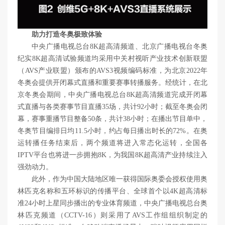
助力打造冬奥极致体验
中央广播电视总台8K超高清频道、北京广播电视台冬奥
纪实8K超高清试验频道均采用中关村视听产业技术创新联盟
（AVS产业联盟）颁布的AVS3视频编码标准，为北京2022年
冬奥会提供开闭幕式直播和重要赛事转播服务。经统计，在北
京冬奥会期间，中央广播电视总台8K超高清频道完成开闭幕
式直播与各类赛事节目直播35场，共计92小时；截至冬奥会闭
幕，赛事重播节目整备50条，共计38小时；在播出节目单中，
冬奥节目编排日均11.5小时，约占每日播出时长的72%。在奥
运转播任务结束后，两个频道将进入常态化运转，全国各
IPTV平台也将进一步拥抱8K，为我国8K超高清产业持续注入
强劲动力。
此外，作为中国大陆地区唯一获得国际奥委会授权使用奥
林匹克名称和五环标识的传播平台、全球首个以4K超高清标
准24小时上星同步播出的专业体育频道，中央广播电视总台奥
林匹克频道（CCTV-16）则采用了AVS工作组组织制定的