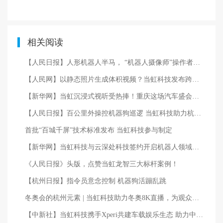
相关阅读
【人民日报】人形机器人半马， “机器人摄像师”操作者在1200公里之外
【人民网】以静态照片生成体积视频？当虹科技发布跨模态AIGC产品
【新华网】当虹沉浸式视听受热捧！重庆这场汽车盛会展出5D、多屏、黄金听音位等新科技
【人民日报】百公里外操控机器狗巡逻 当虹科技助力杭州公安用上黑科技
首批“百城千屏”技术标准发布 当虹科技参与制定
【新华网】当虹科技与云深处科技签约开启机器人领域深度合作
《人民日报》头版，点赞当虹龙智三大标杆案例！
【杭州日报】指令员意念控制 机器狗活蹦乱跳
冬奥会的杭州元素 | 当虹科技助力冬奥8K直播，为观众带来身临其境的视觉体验！
【中新社】当虹科技携手Xperi共建车载娱乐生态 助力中国车企深度出海