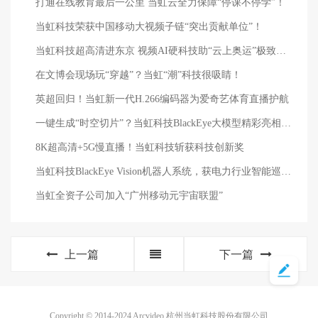
打通在线教育最后一公里 当虹云全力保障“停课不停学”！
当虹科技荣获中国移动大视频子链“突出贡献单位”！
当虹科技超高清进东京 视频AI硬科技助“云上奥运”极致观赛体验
在文博会现场玩“穿越”？当虹“潮”科技很吸睛！
英超回归！当虹新一代H.266编码器为爱奇艺体育直播护航
一键生成“时空切片”？当虹科技BlackEye大模型精彩亮相AWE
8K超高清+5G慢直播！当虹科技斩获科技创新奖
当虹科技BlackEye Vision机器人系统，获电力行业智能巡检创新奖，远程操控不再难！
当虹全资子公司加入“广州移动元宇宙联盟”
上一篇
下一篇
Copyright © 2014-2024 Arcvideo 杭州当虹科技股份有限公司