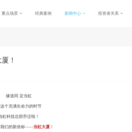
重点场景
经典案例
新闻中心
投资者关系
大厦！
缘道同 定当虹
在这个充满生命力的时节
当虹科技总部乔迁啦！
启我们的新坐标——
当虹大厦
！