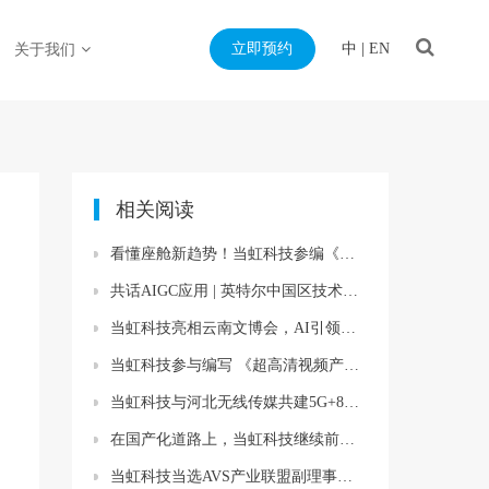
立即预约
中
|
EN
关于我们
相关阅读
看懂座舱新趋势！当虹科技参编《智能网联汽车蓝皮书》
共话AIGC应用 | 英特尔中国区技术总经理一行来当虹科技考察交流
当虹科技亮相云南文博会，AI引领媒体新潮流
当虹科技参与编写 《超高清视频产业发展白皮书（2021年）》发布！
当虹科技与河北无线传媒共建5G+8K超高清视频云创新联合实验基地
在国产化道路上，当虹科技继续前行——国产化战略联盟正式成立
当虹科技当选AVS产业联盟副理事长单位 推进超高清国产化纵深发展