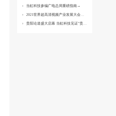
当虹科技参编广电总局重磅指南→
2021世界超高清视频产业发展大会：当虹科技亮点盘点
贵阳论道盛大启幕 当虹科技见证“贵州新媒体产业研究院”正式成立