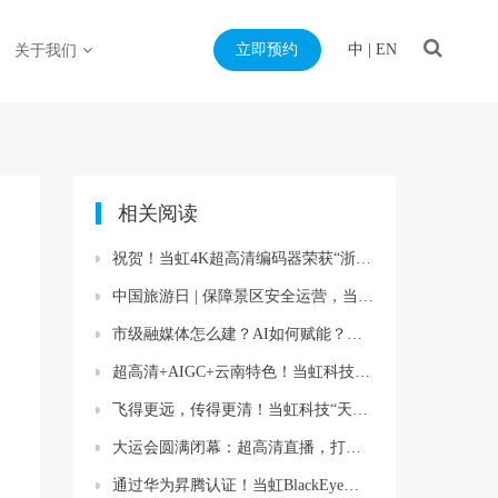
立即预约
中
|
EN
关于我们
相关阅读
祝贺！当虹4K超高清编码器荣获“浙江制造精品”奖
中国旅游日 | 保障景区安全运营，当虹龙智这样做→
市级融媒体怎么建？AI如何赋能？当虹科技参编标准规范给出答案
超高清+AIGC+云南特色！当虹科技参与人工智能视听实验室建设
飞得更远，传得更清！当虹科技“天目”无人机伴侣，首次亮相大型电力展
大运会圆满闭幕：超高清直播，打开新“视”界！
通过华为昇腾认证！当虹BlackEye多模态大模型，助力视听科技国产化加速