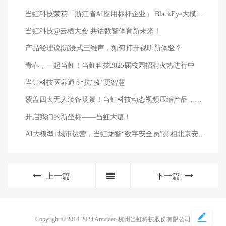
当虹科技荣获「浙江省AI应用标杆企业」 BlackEye大模型再受权威认可
当虹科技@云栖大会 共话数智体育新未来！
产品经理说|沉浸式三维声，如何打开视听新体验？
青春，一起当虹！当虹科技2025届校园招聘火热进行中
当虹科技医养通 让抗“疫”更智慧
覆盖四大无人装备场景！当虹科技动态视频压缩产品，亮相2026世界无人机大会
开启我们的新坐标——当虹大厦！
AI大模型+城市运营，当虹龙智“数字安全员”亮相北京安博会！
上一篇
下一篇
Copyright © 2014-2024 Arcvideo 杭州当虹科技股份有限公司