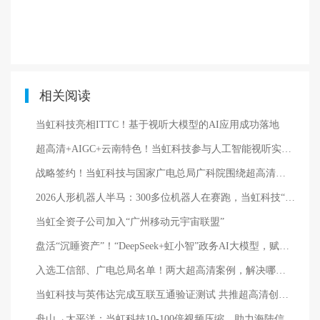
相关阅读
当虹科技亮相ITTC！基于视听大模型的AI应用成功落地
超高清+AIGC+云南特色！当虹科技参与人工智能视听实验室建设
战略签约！当虹科技与国家广电总局广科院围绕超高清、AI深入合作
2026人形机器人半马：300多位机器人在赛跑，当虹科技“机器人摄像师”在直播
当虹全资子公司加入“广州移动元宇宙联盟”
盘活“沉睡资产”！“DeepSeek+虹小智”政务AI大模型，赋能国有资产数智化
入选工信部、广电总局名单！两大超高清案例，解决哪些痛点？
当虹科技与英伟达完成互联互通验证测试 共推超高清创新发展
舟山→太平洋：当虹科技10-100倍视频压缩，助力海陆信息互联互通