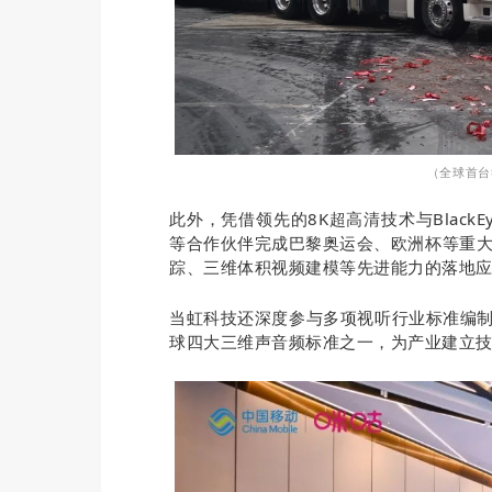
（
全球首台
此外，凭借
领先
的
8K
超高清
技术与Blac
等合作伙伴完成巴黎奥运会、欧洲杯等重大体
踪、三维体积视频建模等先进能力的落地
当虹
科技还深度参与多项视听行业标准编制，
球四大三维声音频标准
之一，为产业建立