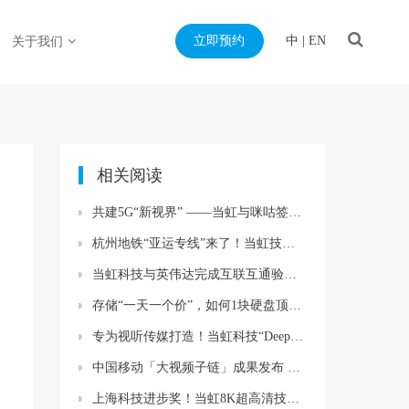
立即预约
中
|
EN
关于我们
相关阅读
共建5G“新视界” ——当虹与咪咕签订战略合作协议
杭州地铁“亚运专线”来了！当虹技术保障平安出行
当虹科技与英伟达完成互联互通验证测试 共推超高清创新发展
存储“一天一个价”，如何1块硬盘顶10块？
专为视听传媒打造！当虹科技“DeepSeek+BlackEye”大模型算力一体机重磅首发！
中国移动「大视频子链」成果发布 当虹AIGC技术发挥「锻长」作用
上海科技进步奖！当虹8K超高清技术再突破