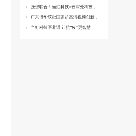
强强联合！当虹科技×云深处科技，重磅签约落地！
广东博华获批国家超高清视频创新中心共建单位 当虹科技战略投资10%
当虹科技医养通 让抗“疫”更智慧