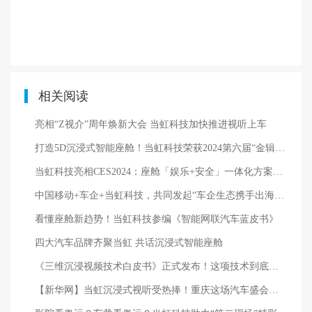
相关阅读
亮相“Z视介”周年焕新大会 当虹科技加快推进视听上车
打造5D沉浸式智能座舱！当虹科技荣获2024第六届“金辑奖·最佳技术实践应用奖”
当虹科技亮相CES2024：座舱「娱乐+安全」一体化方案，很吸睛！
中国移动+车企+当虹科技，共同发起“车企生态携手出海”倡议！
看懂座舱新趋势！当虹科技参编《智能网联汽车蓝皮书》
四大汽车品牌齐聚当虹 共话沉浸式智能座舱
《三维沉浸视频技术白皮书》正式发布！这项技术到底有多「沉浸」？
【新华网】当虹沉浸式视听受热捧！重庆这场汽车盛会展出5D、多屏、黄金听音位等新科技