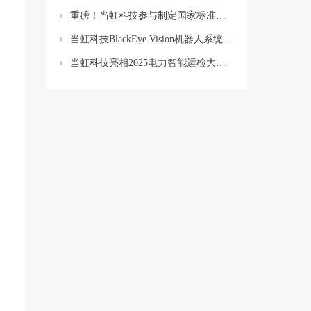
重磅！当虹科技参与制定国家标准，填补国内空白
当虹科技BlackEye Vision机器人系统，获电力行业智能巡检创新奖，远程操控不再难！
当虹科技亮相2025电力智能运检大会！五大关键词，带你体验→