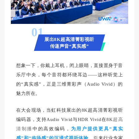
01
展出8K超高清菁彩视听
传递声音“真实感”
想象一下，你戴上耳机，闭上眼睛，直接置身于音
乐厅中央
，每个音符都环绕耳边——这种听觉上
的“真实感”，正是三维菁彩声（Audio Vivid）的
魅力所在。
在大会现场，当虹科技展出的8K超高清菁彩视听
编码器，支持Audio Vivid与HDR Vivid在8K
超高
清制播
中的高效编码，
为用户提供更具“真实
感”和“临场感”的沉浸式视听体验
，引来行业专家