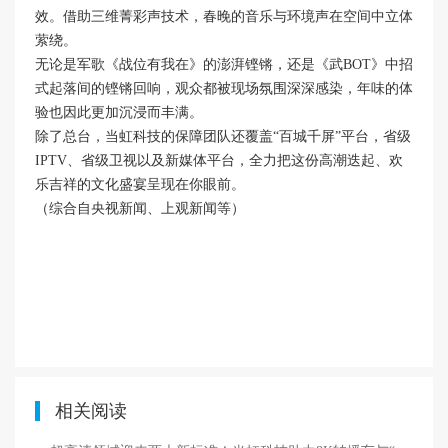
效。借助三维菁彩声技术，春晚的音乐与环境声在空间中立体
萦绕。
无论是军歌《战位有我在》的澎湃铿锵，还是《武BOT》中招
式起落间的铿锵回响，观众都被现场氛围深深感染，年味的体
验也因此更加沉浸而丰满。
除了总台，当虹科技的保障团队还覆盖“百城千屏”平台，省级
IPTV、省级卫视以及新媒体平台，全力把这份高潮迭起、欢
乐吉祥的文化盛宴呈现在你眼前。
（综合自央视新闻、上观新闻等）
相关阅读