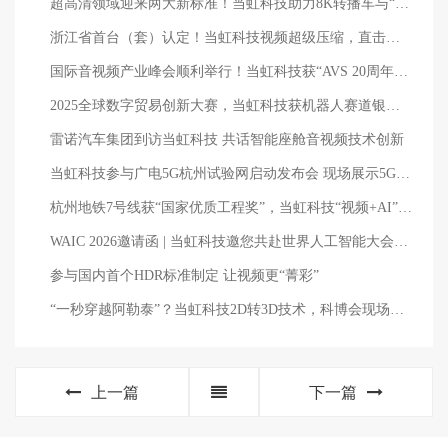
超高清领域迎来两大新标准！当虹科技助力8K转播车与“百城千屏”再升级
浙江省首台（套）认定！当虹科技视频超级压缩，直击硬盘涨价痛点
国际音视频产业峰会顺利举行！当虹科技获“AVS 20周年20人”荣誉
2025全球数字贸易创新大赛，当虹科技获机器人赛道银奖！
雷诺汽车集团到访当虹科技 共话智能座舱音视频技术创新
当虹科技参与广电5G杭州试验网启动发布会 现场展示5G+8K AVS3直播
杭州地铁7号线获“国家优质工程奖”，当虹科技“视频+AI”守护安全与高效
WAIC 2026邀请函 | 当虹科技邀您共赴世界人工智能大会，现场体验专业级AI多模态能力
参与国内首个HDR标准制定 让视频更“菁彩”
“一秒穿越阿勒泰”？当虹科技2D转3D技术，科博会现场揭秘→
上一篇
下一篇