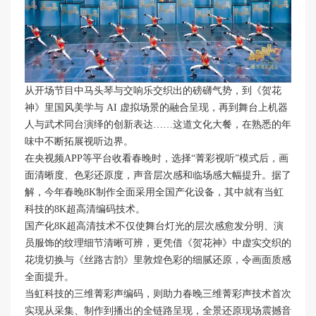
从开场节目中马头琴与交响乐交织出的磅礴气势，到《贺花
神》里国风美学与 AI 虚拟场景的融合呈现，再到舞台上机器
人与武术同台演绎的创新表达……这道文化大餐，在熟悉的年
味中不断拓展视听边界。
在央视频APP等平台收看春晚时，选择“菁彩视听”模式后，画
面清晰度、色彩还原度，声音层次感和临场感大幅提升。据了
解，今年春晚8K制作全面采用全国产化设备，其中就有当虹
科技的8K超高清编码技术。
国产化8K超高清技术不仅使舞台灯光的层次感愈发分明、演
员服饰的纹理细节清晰可辨，更凭借《贺花神》中虚实交织的
花境切换与《丝路古韵》里敦煌色彩的细腻还原，令画面质感
全面提升。
当虹科技的三维菁彩声编码，则助力春晚三维菁彩声技术首次
实现从采集、制作到播出的全链路呈现，全景还原现场震撼音