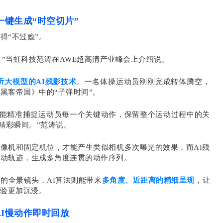
I一键生成“时空切片
”
得“不过瘾”。
。”当虹科技范涛在
AWE超高清产业峰会上
介绍说。
视听大模型的AI残影技术
。一名体操运动员刚刚完成转体腾空，
黑客帝国》中的“子弹时间”。
大模型，能精准捕捉运动员每一个关键动作，保留整个运动过程中的关
精彩瞬间。”范涛说。
摄像机和固定机位，才能产生类似相机多次曝光的效果，而AI残
运动轨迹，生成多角度连贯的动作序列。
的全景镜头，AI算法则能带来
多角度、近距离的精细呈现
，让
体验更加沉浸。
AI慢动作即时回放