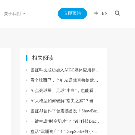
立即预约
中
|
EN
关于我们
相关阅读
当虹科技成功加入AIGC媒体应用标准联盟！
看个球而已，当虹AI居然直接给欧洲杯造了个“球”（还是C罗签名版！）
AI点亮球星！足球“小白”，也能看懂欧洲杯了？
AI大模型如何破解“指尖之累”？当虹龙智亮相世界元宇宙大会
当虹AI创作平台震撼首发！ShowBiz AI，为专业级视频而生
一键生成“时空切片”？当虹科技BlackEye大模型精彩亮相AWE
盘活“沉睡资产”！“DeepSeek+虹小智”政务AI大模型，赋能国有资产数智化