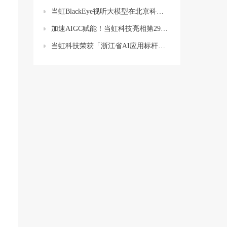
当虹BlackEye视听大模型在北京科博会上演一秒“穿越”！
加速AIGC赋能！当虹科技亮相第29届媒体融合技术研讨会（ICTC）
当虹科技荣获「浙江省AI应用标杆企业」 BlackEye大模型再受权威认可